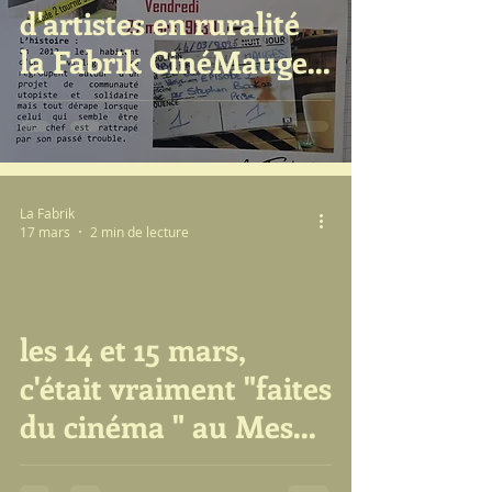
d'artistes en ruralité
la Fabrik CinéMauges
s'inscrit maintenant
dans le territoire de
Mauges sur Loire
La Fabrik
17 mars
2 min de lecture
les 14 et 15 mars,
video
c'était vraiment "faites
du cinéma " au Mesnil
en Vallée, "back to