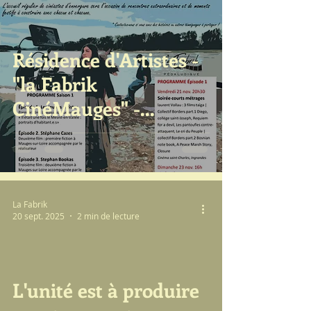
Résidence d'Artistes -
"la Fabrik
CinéMauges" -
épisode 1
La Fabrik
20 sept. 2025
2 min de lecture
L'unité est à produire
video