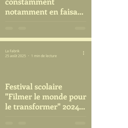
constamment
notamment en faisant
ensemble des films...
La Fabrik
25 août 2025
1 min de lecture
Festival scolaire
video
"Filmer le monde pour
le transformer" 2024-
2025