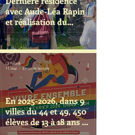
Dernière résidence
avec Aude-Léa Rapin
et réalisation du
dernier épisode d'une
série pilote à
destination des salles
de cinéma...
La Fabrik
11 mai
3 min de lecture
En 2025-2026, dans 9
villes du 44 et 49, 450
élèves de 13 à 18 ans se
sont engagé-e-s en