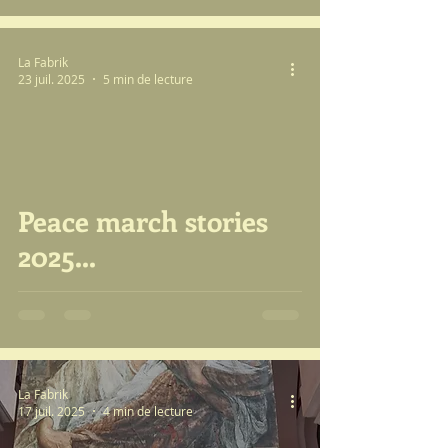
La Fabrik
23 juil. 2025
5 min de lecture
video
Peace march stories
2025...
La Fabrik
17 juil. 2025
4 min de lecture