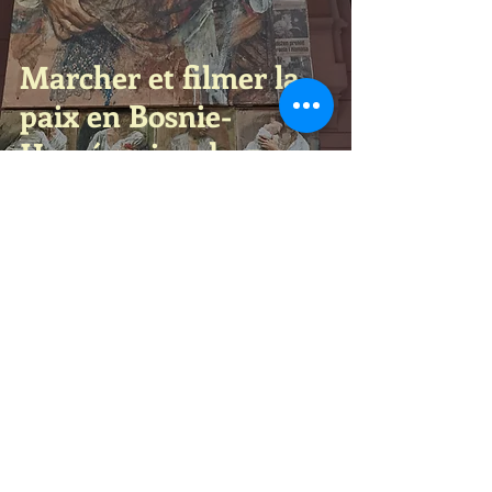
Marcher et filmer la
paix en Bosnie-
Herzégovine du 5 au
15 juillet 2025, 30 ans
après le génocide de
Srebrenica...
La Fabrik
13 juin 2025
3 min de lecture
Marcher et filmer la
paix dans les Mauges,