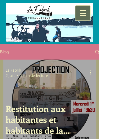
Blog
La Fabrik
2 juil.
1 min de lecture
Restitution aux
habitantes et
habitants de la