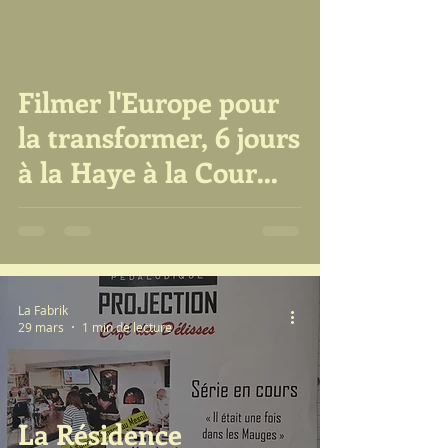
Justice...
Filmer l'Europe pour
video
la transformer, 6 jours
à la Haye à la Cour
Internationale de
justice pour cultiver la
paix...
La Fabrik
29 mars
1 min de lecture
La Résidence