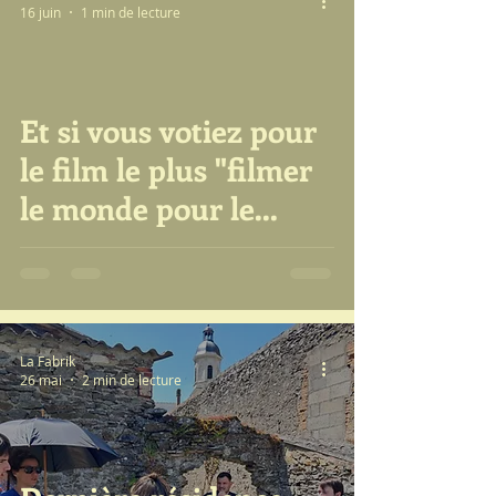
16 juin
1 min de lecture
au cinéma Grand
Ecran à la
Pommeraye...
Et si vous votiez pour
video
le film le plus "filmer
le monde pour le
transformer" de
l'année scolaire 2025-
2026
La Fabrik
26 mai
2 min de lecture