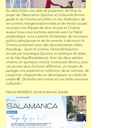
Au-delà d’être une salle de projection de films, le
projet de l’Association Sportive et Culturelle Bonne
garde et du Cinéma est d’être un lieu fédérateur de
rencontres intergénérationnelles et de mixité sociale.
Le projet Une Équipe de rêve Jeunes et Cinéma,
auquel nous nous sommes associés avec La Fabrik
pédaludique, nous a permis d’intéresser de nouveaux
publics ados/jeunes et de les amener à découvrir le
Cinéma autrement avec des documentaires ciblés
(Handicap - Sport et cinéma, Féminité/Insertion
sociale par la pratique Sportive et artistique du skate
et du Hip Hop/Breakdance). Avec les deux ateliers
cinéma, en quelques mois le cinéma est devenu, pour
ces jeunes issus d’univers différents, un moyen de
partager une expérience collective, de se valoriser, de
s’exprimer, d’apprendre en développant sa créativité ​
créativité́. De belles rencontres et une belle aventure
culturelle !
Patrick MOREELS (Cinéma Bonne Garde)