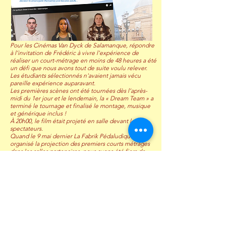
Pour les Cinémas Van Dyck de Salamanque, répondre
à l’invitation de Frédéric à vivre l'expérience de
réaliser un court-métrage en moins de 48 heures a été
un défi que nous avons tout de suite voulu relever.
Les étudiants sélectionnés n'avaient jamais vécu
pareille expérience auparavant.
Les premières scènes ont été tournées dès l’après-
midi du 1er jour et le lendemain, la « Dream Team » a
terminé le tournage et finalisé le montage, musique
et générique inclus !
À 20h00, le film était projeté en salle devant les
spectateurs.
Quand le 9 mai dernier La Fabrik Pédaludique a
organisé la projection des premiers courts métrages
dans les salles partenaires, nous avons été fiers de
représenter l'Espagne, depuis notre merveilleuse
ville.
MLuz DELGADO (Cinés Van Dyck à Salamanque -
Europa Cinémas)