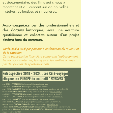
et documentaire, des films qui « nous »
racontent et qui ouvrent sur de nouvelles
histoires, collectives et singulières.
Accompagné.e.s par des professionnel.le.s et
des
Borders
historiques, vivez une aventure
quotidienne et collective autour d'un projet
cinéma hors du commun.
Tarifs 200€ à 350€ par personne en fonction du revenu et
de la situation.
Cette participation financière comprend l'hébergement,
les transports internes, les repas et les ateliers animés
par des pairs et des professionnels.
Rétrospective
2018 - 2024
: les Ciné-voyages
citoyens en EUROPE du collectif "
BORDERS"
mai 2024 :
PFORZHEIM
(Allemagne)
Une équipe de rêve
avril 2024 :
SALAMANCA
(Espagne)
Une équipe de rêve
mars 2024 :
SARAJEVO
(Bosnie-Herzégovine)
Une équipe de rêve
>
voir le film ICI
février 2024 :
DUBLIN-CORK
(Irlande)
Une Équipe de rêve
>
voir le film ICI
avril 2023 :
PFORZHEIM
(Allemagne)
Une équipe de rêve
>
voir le film ICI
avril 2023 :
CLUJ-NAPOCA
(Roumanie)
Une équipe de rêve
>
voir le film ICI
mars 2023 :
SARAJEVO
(Bosnie-Herzégovine)
Une équipe de rêve
mars 2023 :
SALAMANCA
(Espagne)
Une équipe de rêve
>
voir le film ICI
octobre 2022 :
THESSALONIQUE
(Grèce)
Train-movie
>
voir le film ICI
octobre 2018 :
SEVILLE-CADIZ-TANGER
(Espagne-Maroc)
Boat-movie
>
voir le film ICI
juillet 2018 :
BELGRADE- SURDULICA-SARAJEVO-DUBROVNIC
(Serbie-Bosnie-Croatie)
Train-
movie
>
voir le film ICI