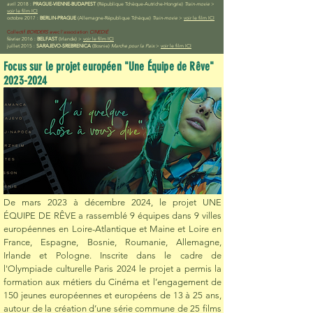
avril 2018 :
PRAGUE-VIENNE-BUDAPEST
(République Tchèque-Autriche-Hongrie)
Train-movie
>
voir le film ICI
octobre 2017 :
BERLIN-PRAGUE
(Allemagne-République Tchèque)
Train-movie
>
voir le film ICI
Collectif
BORDERS
avec l'association
CINEDIÉ
février 2016 :
BELFAST
(Irlande)
>
voir le film ICI
juillet 2015 :
SARAJEVO-SREBRENICA
(Bosnie)
Marche pour la Paix
>
voir le film ICI
Focus sur le projet européen "Une Équipe de Rêve"
2023-2024
De mars 2023 à décembre 2024, le projet UNE
ÉQUIPE DE RÊVE a rassemblé 9 équipes dans 9 villes
européennes en Loire-Atlantique et Maine et Loire en
France, Espagne, Bosnie, Roumanie, Allemagne,
Irlande et Pologne. Inscrite dans le cadre de
l'Olympiade culturelle Paris 2024 le projet a permis la
formation aux métiers du Cinéma et l’engagement de
150 jeunes européennes et européens de 13 à 25 ans,
autour de la création d’une série commune de 25 films