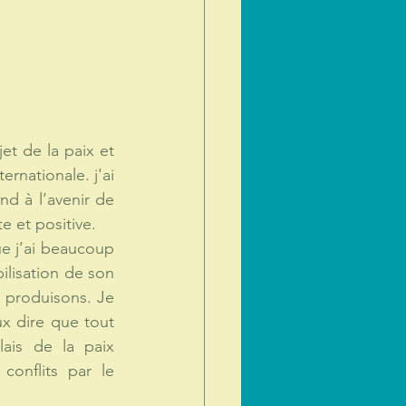
t de la paix et 
ternationale.
 j'ai
d à l’avenir de 
e et positive. 
e j’ai beaucoup 
lisation de son 
produisons. Je 
x dire que tout 
ais de la paix 
onflits par le 