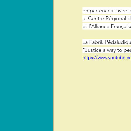
en partenariat avec l
le Centre Régional d
et l'Alliance Français
La Fabrik Pédaludiq
"Justice a way to pe
https://www.youtube