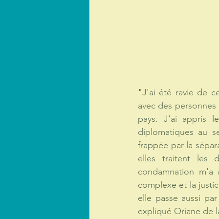
"J'ai été ravie de 
avec des personnes d
pays. J'ai appris l
diplomatiques au s
frappée par la sépara
elles traitent les
condamnation m'a a
complexe et la justi
elle passe aussi pa
expliqué Oriane de l