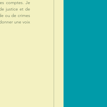
es comptes. Je 
e justice et de 
de ou de crimes 
donner une voix 