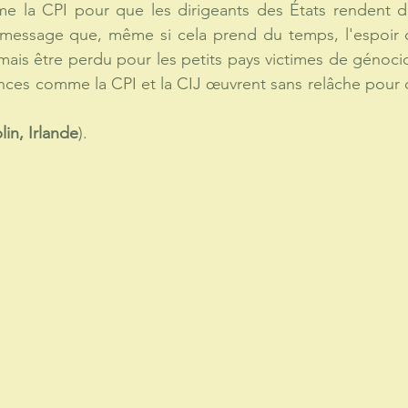
me la CPI pour que les dirigeants des États rendent d
e message que, même si cela prend du temps, l'espoir d
amais être perdu pour les petits pays victimes de génoci
nces comme la CPI et la CIJ œuvrent sans relâche pour 
lin, Irlande
).