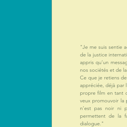
"Je me suis sentie a
de la justice interna
appris qu’un message
nos sociétés et de la
Ce que je retiens de
appréciée, déjà par 
propre film en tant
veux promouvoir la p
n’est pas noir ni 
permettent de la fa
dialogue."