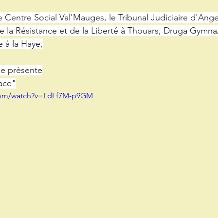
e Centre Social Val'Mauges, le Tribunal Judiciaire d'Ange
e la Résistance et de la Liberté à Thouars, Druga Gymnazi
e à la Haye,
ue présente
ace"
.com/watch?v=LdLf7M-p9GM
avec le soutien de