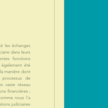
é les échanges 
aire dans leurs 
ntes fonctions 
 également été 
 la manière dont 
 processus de 
n vaste réseau 
s financières ; 
comme nous l'a 
ons judiciaires 