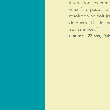
internationales com
veux faire passer l
résolution ne doit j
de guerre. Des insta
aux sans voix." 
(
Lauren - 23 ans, Dub