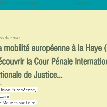
AIRES
Ciné-voyages EUROPE
Expos pédagogiques
Qui 
min de lecture
a mobilité européenne à la Haye 
couvrir la Cour Pénale Internation
tionale de Justice...
vr.
’Union Européenne, 
Loire 
 Mauges sur Loire,