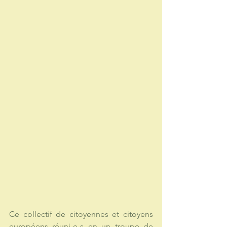
Ce collectif de citoyennes et citoyens 
européens réuni-e-s en un troupe de 