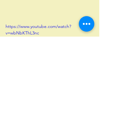
https://www.youtube.com/watch?
v=wbNbKThL3nc
Voir tout
Posts récents