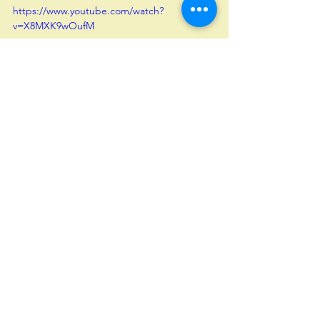
https://www.youtube.com/watch?
v=X8MXK9wOufM
https://www.youtube.com/watch?
v=TUHzq_P9UHc