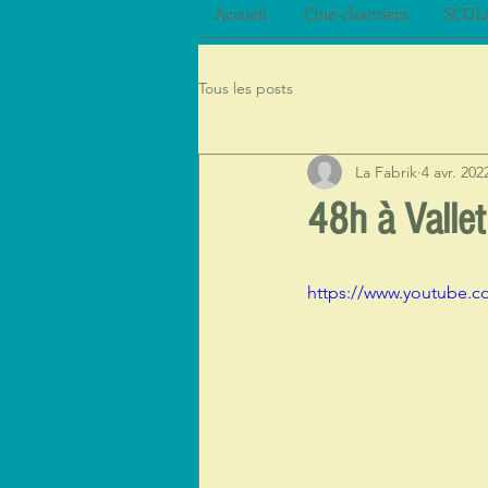
Accueil
Ciné-chantiers
SCOL
Tous les posts
La Fabrik
4 avr. 202
48h à Vallet 
https://www.youtube