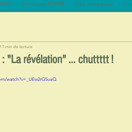
AIRES
Ciné-voyages EUROPE
Expos pédagogiques
Qui 
2
1 min de lecture
: "La révélation" ... chuttttt !
.com/watch?v=_UEw2rG5uaQ