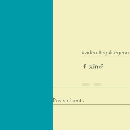
#vidéo
#égalitégenr
Posts récents