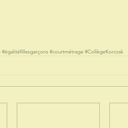
e
#égalitéfillesgarçons
#courtmétrage
#CollègeKorczak
avec le soutien de