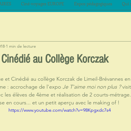
AIRES
Ciné-voyages EUROPE
Expos pédagogiques
Qui 
018
1 min de lecture
 Cinédié au Collège Korczak
ue et Cinédié au collège Korczak de Limeil-Brévannes e
me : accrochage de l'expo 
Je T'aime moi non plus ? 
visi
c les élèves de 4ème et réalisation de 2 courts-métrage.
se en cours... et un petit aperçu avec le making of !
https://www.youtube.com/watch?v=98Kpgxdc7s4