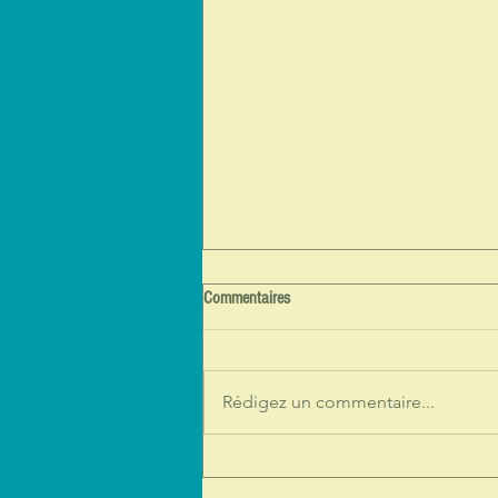
Commentaires
Rédigez un commentaire...
Restitution aux habitantes et habitants
de la création cinéma réalisée, entre