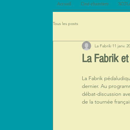
Accueil
Ciné-chantiers
SCOL
Tous les posts
La Fabrik
11 janv. 2
La Fabrik et
La Fabrik pédaludiq
dernier. Au program
débat-discussion ave
de la tournée françai